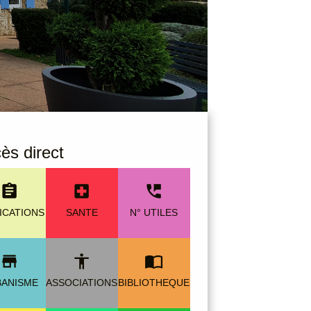
ès direct
assignment
local_hospital
perm_phone_msg
ICATIONS
SANTE
N° UTILES
store
accessibility
import_contacts
BANISME
ASSOCIATIONS
BIBLIOTHEQUE