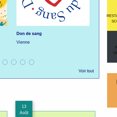
REST
SC
Don de sang
Alerte ca
Vienne
Vigilance
P
Voir tout
13
21
Août
Sept.