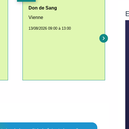
Don de Sang
C
E
Vienne
s
13/08/2026 09:00 à 13:00
2
keyboard_arrow_right
Voir tout