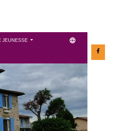
language
E JEUNESSE