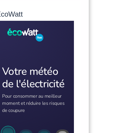
oncours de dessin
Ali Baba
coWatt
ur le thème de la forêt
26/09/2026 20:00 à 2
1/09/2026 au 16/10/2026