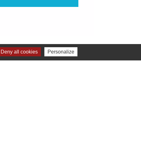
Deny all cookies
Personalize
elages
Commune de Bodrogkeresztúr - Hongrie