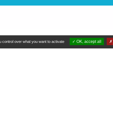
 control over what you want to activate
OK, accept all
Liens
Jum
Vienne Condrieu Agglomération
Région Auvergne Rhône-Alpes
Département de l'Isère
SCOT Rives du Rhône