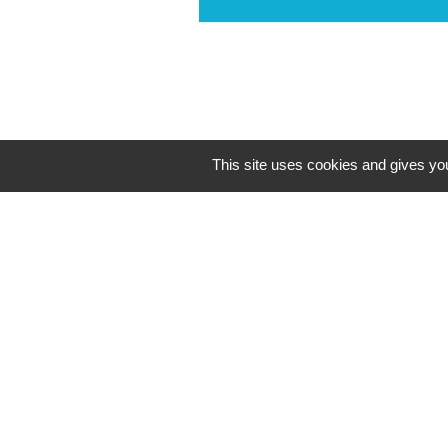
This site uses cookies and gives you
Contacts
Commune de Reventin-Vaugris
85, rue de la Mairie
38121 Reventin-Vaugris - FRANCE
+33 4 74 58 80 17
Contact par formulaire
Espace Réservé