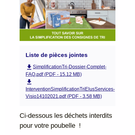
Liste de pièces jointes
file_download
SimplificationTri-Dossier-Complet-
FAQ.pdf (PDF - 15.12 MB)
file_download
InterventionSimplificationTriElusServices-
Visio14102021.pdf (PDF - 3.58 MB)
Ci-dessous les déchets interdits
pour votre poubelle !